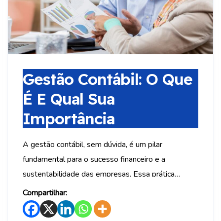
Gestão Contábil: O Que
É E Qual Sua
Importância
A gestão contábil, sem dúvida, é um pilar
fundamental para o sucesso financeiro e a
sustentabilidade das empresas. Essa prática
abrange o conjunto de métodos, técnicas e
Compartilhar:
processos que envolvem o planejamento,
organização e controle das atividades contábeis de