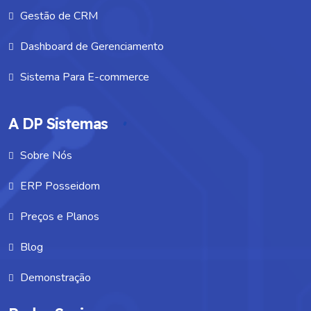
a transparência nas informações financeiras da
Gestão de CRM
empresa, resultando em maior confiança por parte
Dashboard de Gerenciamento
de investidores, fornecedores e clientes. Ao
apresentar registros contábeis claros e precisos, a
Sistema Para E-commerce
empresa demonstra comprometimento com a
integridade e a confiabilidade das suas operações
A DP Sistemas
financeiras. Essa confiabilidade não apenas
fortalece o relacionamento com partes
Sobre Nós
interessadas, mas também pode facilitar a
ERP Posseidom
obtenção de financiamentos, parcerias estratégicas
e a construção de uma reputação sólida no
Preços e Planos
mercado. Assim, a gestão contábil desempenha um
Blog
papel fundamental na consolidação da
transparência e credibilidade, elementos essenciais
Demonstração
para o sucesso e a sustentabilidade do negócio.