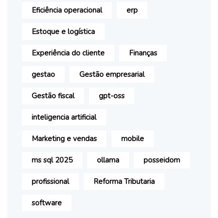
essencial da gestão contábil. Ela garante que todas
Eficiência operacional
erp
as obrigações fiscais e tributárias sejam
devidamente atendidas, prevenindo a ocorrência de
Estoque e logística
multas e penalidades. Ao manter registros
Experiência do cliente
Finanças
precisos e atualizados, a gestão contábil contribui
para a conformidade com as normativas legais,
gestao
Gestão empresarial
proporcionando à empresa segurança jurídica e
Gestão fiscal
gpt-oss
evitando possíveis complicações decorrentes de
irregularidades fiscais. Portanto, a gestão contábil
inteligencia artificial
desempenha um papel essencial não apenas na
Marketing e vendas
mobile
organização financeira, mas também na
ms sql 2025
ollama
posseidom
preservação da integridade legal da empresa.
Controle do fluxo de caixa O controle do fluxo de
profissional
Reforma Tributaria
caixa é aprimorado significativamente por meio da
software
gestão contábil. Essa prática possibilita manter um