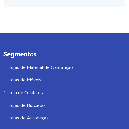
acompanhamento rigoroso das entradas e saídas
financeiras da empresa, promovendo uma
administração mais eficiente do fluxo de caixa. Ao
registrar de forma precisa todas as transações
financeiras, a gestão contábil oferece uma visão
clara da liquidez da empresa, facilitando a
identificação de oportunidades de investimento, a
Segmentos
prevenção de crises de caixa e o planejamento
Lojas de Material de Construção
adequado para despesas futuras. Dessa forma, a
gestão contábil não apenas fornece informações
Lojas de Móveis
precisas, mas também se torna uma ferramenta
Loja de Celulares
indispensável para a manutenção da saúde
financeira da organização. Análise do desempenho
Lojas de Bicicletas
financeiro A análise do desempenho financeiro é
Lojas de Autopeças
viabilizada por meio dos relatórios contábeis. Esses